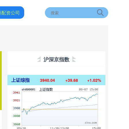
州配资公司
沪深京指数
上证综指
3940.04
+39.68
+1.02%