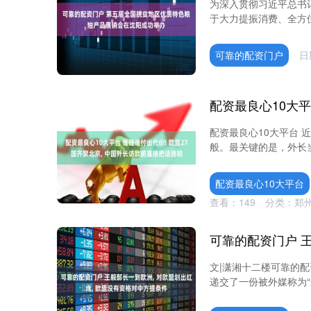
为深入贯彻习近平总书
于大力提振消费、全方位
可靠的配资门户
日
配资最良心10大平台 
般。最关键的是，外长当
配资最良心10大平台
查看：
149
分类：
郑
文|潇湘十二楼可靠的配
递交了一份被外媒称为“最