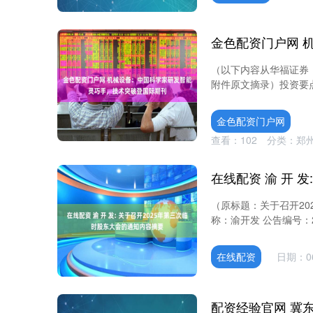
（以下内容从华福证券
附件原文摘录）投资要点
金色配资门户网
查看：
102
分类：
郑
（原标题：关于召开20
称：渝开发 公告编号：20
在线配资
日期：06