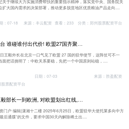
记关于继续大力实施消费帮扶的重要指示精神，落实党中央、国务院关
扩大国内需求的决策部署，推动更多脱贫地区优质粮油产品走向....
期：07-18
来源：丰云配资
查看：
233
分类：
郑州股票配资平台
配资最良心10大平台 谁碰谁付出代价! 欧盟27国齐聚北京, 中国外长访欧前直接把话挑明
近日王毅外长在北京一口气见了欧盟 27 国的驻华使节，这阵仗可不一
面把话挑明了：中欧关系要稳，先把一个中国原则站稳，....
日期：07-03
来源：胜盈配资
州股票配资平台
可靠的配资门户 王毅部长一到欧洲, 对欧盟划出红线, 欧盟没有资格对中方提条件
资门户 编辑|潇湘十二楼 2025年6月25日，欧盟驻华大使托莱多向中方
后通牒”的文件，要求中国30天内解除稀土出....