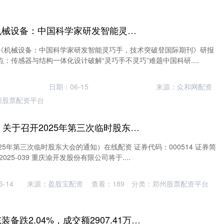
金色配资门户网 机械设备：中国科学家研发智能灵巧手，技术突破登国际期刊
《机械设备：中国科学家研发智能灵巧手，技术突破登国际期刊》研报
：传感器与结构一体化设计破解“灵巧手不灵巧”难题中国科研....
日期：06-15
来源：众和网配资
州股票配资平台
在线配资 渝 开 发: 关于召开2025年第三次临时股东大会的通知内容摘要
25年第三次临时股东大会的通知）在线配资 证券代码：000514 证券简
25-039 重庆渝开发股份有限公司将于....
-14
来源：盈股宝配资
查看：
189
分类：
郑州股票配资平台
配资经验官网 冀东装备跌2.04%，成交额2907.41万元，主力资金净流入37.95万元_大单买入_方面_股东