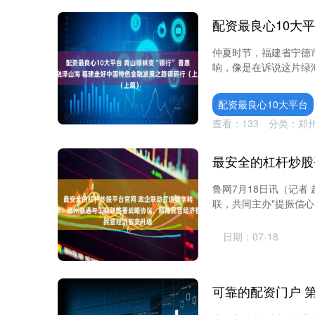
仲夏时节，福建省宁德
响，像是在诉说这片绿海
配资最良心10大平台
查看：
133
分类：
郑
鲁网7月18日讯（记者
联，共同主办"提振信心
日期：07-18