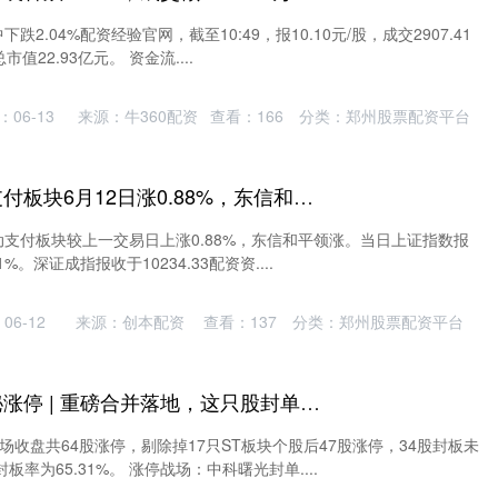
跌2.04%配资经验官网，截至10:49，报10.10元/股，成交2907.41
值22.93亿元。 资金流....
06-13
来源：牛360配资
查看：
166
分类：
郑州股票配资平台
配资资讯网 移动支付板块6月12日涨0.88%，东信和平领涨，主力资金净流出7124.97万元
动支付板块较上一交易日上涨0.88%，东信和平领涨。当日上证指数报
01%。深证成指报收于10234.33配资资....
06-12
来源：创本配资
查看：
137
分类：
郑州股票配资平台
配资公司大全 揭秘涨停 | 重磅合并落地，这只股封单资金超30亿元_曙光_股份_宁波海运
市场收盘共64股涨停，剔除掉17只ST板块个股后47股涨停，34股封板未
率为65.31%。 涨停战场：中科曙光封单....