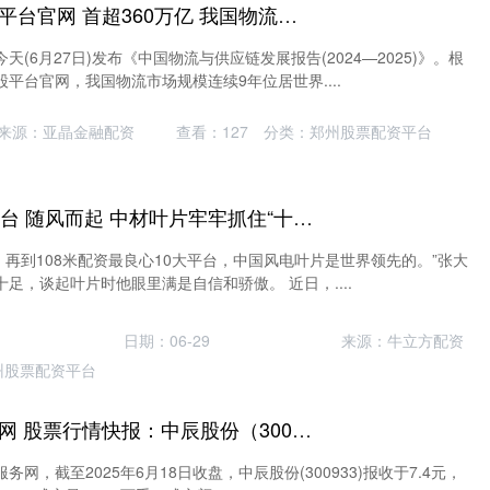
最安全的杠杆炒股平台官网 首超360万亿 我国物流市场规模连续9年位居世界第一
(6月27日)发布《中国物流与供应链发展报告(2024—2025)》。根
平台官网，我国物流市场规模连续9年位居世界....
来源：亚晶金融配资
查看：
127
分类：
郑州股票配资平台
配资最良心10大平台 随风而起 中材叶片牢牢抓住“十四五”收官之年风电需求
0米，再到108米配资最良心10大平台，中国风电叶片是世界领先的。”张大
足，谈起叶片时他眼里满是自信和骄傲。 近日，....
日期：06-29
来源：牛立方配资
州股票配资平台
在线炒股配资服务网 股票行情快报：中辰股份（300933）6月18日主力资金净买入492.61万元
网，截至2025年6月18日收盘，中辰股份(300933)报收于7.4元，