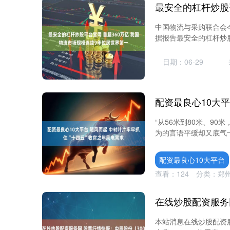
中国物流与采购联合会今天
据报告最安全的杠杆炒股
日期：06-29
“从56米到80米、9
为的言语平缓却又底气十
配资最良心10大平台
查看：
124
分类：
郑
本站消息在线炒股配资服务