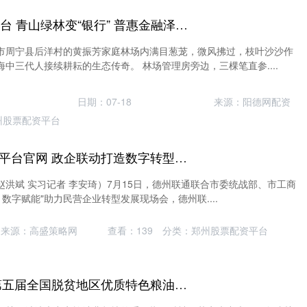
配资最良心10大平台 青山绿林变“银行” 普惠金融泽山海 福建走好中国特色金融发展之路调研行（上篇）
市周宁县后洋村的黄振芳家庭林场内满目葱茏，微风拂过，枝叶沙沙作
中三代人接续耕耘的生态传奇。 林场管理房旁边，三棵笔直参....
日期：07-18
来源：阳德网配资
州股票配资平台
最安全的杠杆炒股平台官网 政企联动打造数字转型新引擎！德州联通与工商联签署战略协议，赋能民营经济智变升级
 赵洪斌 实习记者 李安琦）7月15日，德州联通联合市委统战部、市工商
 数字赋能"助力民营企业转型发展现场会，德州联....
来源：高盛策略网
查看：
139
分类：
郑州股票配资平台
可靠的配资门户 第五届全国脱贫地区优质特色粮油产品展销会在沈阳成功举办