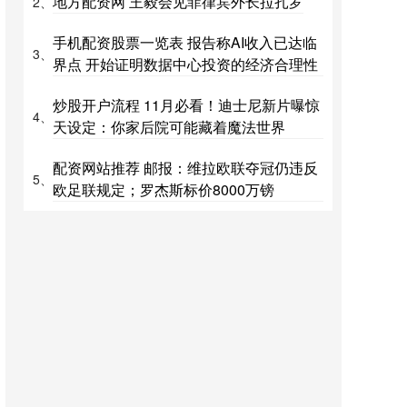
地方配资网 王毅会见菲律宾外长拉扎罗
2、
手机配资股票一览表 报告称AI收入已达临
3、
界点 开始证明数据中心投资的经济合理性
炒股开户流程 11月必看！迪士尼新片曝惊
4、
天设定：你家后院可能藏着魔法世界
配资网站推荐 邮报：维拉欧联夺冠仍违反
5、
欧足联规定；罗杰斯标价8000万镑