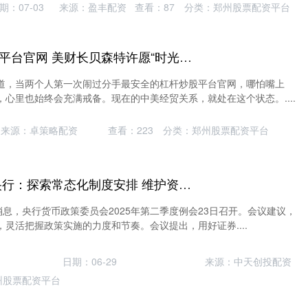
期：07-03
来源：盈丰配资
查看：
87
分类：
郑州股票配资平台
最安全的杠杆炒股平台官网 美财长贝森特许愿“时光倒流”, 但中美已经回不到过去了
道，当两个人第一次闹过分手最安全的杠杆炒股平台官网，哪怕嘴上
心里也始终会充满戒备。现在的中美经贸关系，就处在这个状态。....
来源：卓策略配资
查看：
223
分类：
郑州股票配资平台
可靠的配资门户 央行：探索常态化制度安排 维护资本市场稳定
消息，央行货币政策委员会2025年第二季度例会23日召开。会议建议，
灵活把握政策实施的力度和节奏。会议提出，用好证券....
日期：06-29
来源：中天创投配资
州股票配资平台