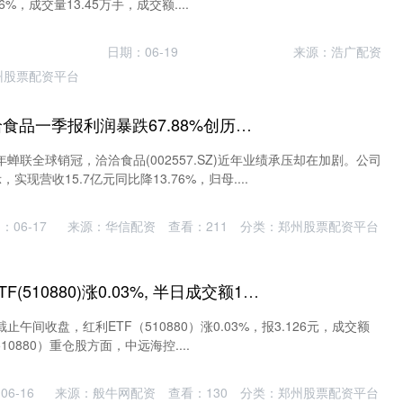
6%，成交量13.45万手，成交额....
日期：06-19
来源：浩广配资
州股票配资平台
股票配资业务 洽洽食品一季报利润暴跌67.88%创历史最差！采购成本与渠道变革双重挤压毛利率_公司_收入
蝉联全球销冠，洽洽食品(002557.SZ)近年业绩承压却在加剧。公司
现营收15.7亿元同比降13.76%，归母....
：06-17
来源：华信配资
查看：
211
分类：
郑州股票配资平台
值得投配资 红利ETF(510880)涨0.03%, 半日成交额1.16亿元
止午间收盘，红利ETF（510880）涨0.03%，报3.126元，成交额
510880）重仓股方面，中远海控....
6-16
来源：般牛网配资
查看：
130
分类：
郑州股票配资平台