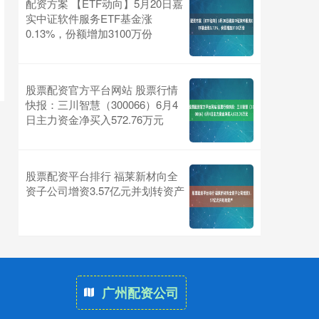
配资方案 【ETF动向】5月20日嘉
实中证软件服务ETF基金涨
0.13%，份额增加3100万份
股票配资官方平台网站 股票行情
快报：三川智慧（300066）6月4
日主力资金净买入572.76万元
股票配资平台排行 福莱新材向全
资子公司增资3.57亿元并划转资产
广州配资公司