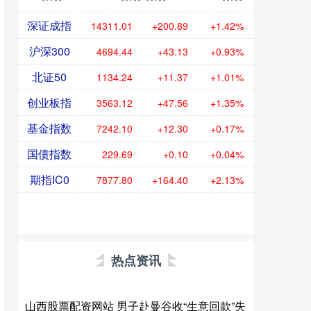
深证成指
14311.01
+200.89
+1.42%
沪深300
4694.44
+43.13
+0.93%
北证50
1134.24
+11.37
+1.01%
创业板指
3563.12
+47.56
+1.35%
基金指数
7242.10
+12.30
+0.17%
国债指数
229.69
+0.10
+0.04%
期指IC0
7877.80
+164.40
+2.13%
热点资讯
山西股票配资网站 男子赴曼谷收“生意回款”失