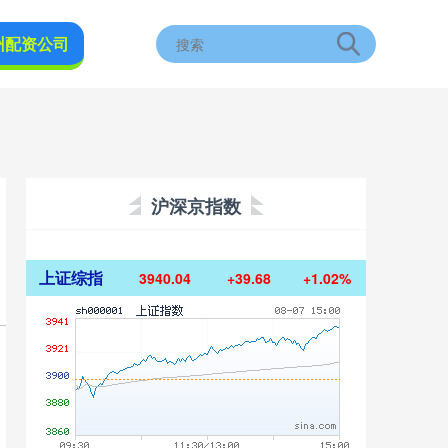
州配资公司
沪深京指数
上证综指
3940.04
+39.68
+1.02%