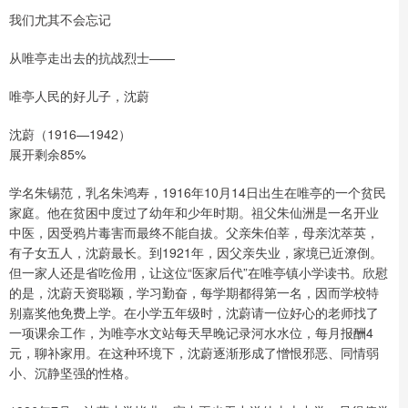
我们尤其不会忘记
从唯亭走出去的抗战烈士——
唯亭人民的好儿子，沈蔚
沈蔚（1916—1942）
展开剩余85%
学名朱锡范，乳名朱鸿寿，1916年10月14日出生在唯亭的一个贫民
家庭。他在贫困中度过了幼年和少年时期。祖父朱仙洲是一名开业
中医，因受鸦片毒害而最终不能自拔。父亲朱伯莘，母亲沈萃英，
有子女五人，沈蔚最长。到1921年，因父亲失业，家境已近潦倒。
但一家人还是省吃俭用，让这位“医家后代”在唯亭镇小学读书。欣慰
的是，沈蔚天资聪颖，学习勤奋，每学期都得第一名，因而学校特
别嘉奖他免费上学。在小学五年级时，沈蔚请一位好心的老师找了
一项课余工作，为唯亭水文站每天早晚记录河水水位，每月报酬4
元，聊补家用。在这种环境下，沈蔚逐渐形成了憎恨邪恶、同情弱
小、沉静坚强的性格。