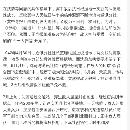
在沈蔚等同志的具体指导下，冀中敌后抗日根据地一支新闻队伍迅
速成长，反映冀中人民抗日斗争的稿件源源不断地流向通讯分社。
《冀中导报》由旬刊改为周刊，又改为三日刊、双日刊。同时，
《特辑》《画报》《北斗星》等小报相继出版。报纸也由油印改为
了石印。然而，正当报纸准备改为铅印时，敌人空前规模、空前残
酷的“五一大扫荡”开始了。
1942年4月30日，通讯分社社长范瑾根据上级指示，两次找沈蔚谈
话，动员他随主力部队撤往冀西根据地。而沈蔚却执意要求留了下
来。5月以后，沈蔚与通讯社留下的部分同志，在敌人的所谓“铁臂
合围”“梳篦清剿”中，经历了极为艰难的时刻。6月的一天凌晨，他与
张树欣挖了一夜地道，刚准备隐藏，突然被敌人包围，抓到深县县
城。3天后组织营救才让他幸免不测。
7月上旬，沈蔚通过交通站，穿过敌人层层封锁包围，绕过密集碉堡
据点，转移200多里，到达安国县七分区驻地。一天拂晓，敌人纠集
大量兵力，层层包围安国县西张庄村。驻在该村的某连指战员和随
军干部奋力冲杀突围。沈蔚随几个干部刚到北面村口，正中敌人埋
伏，遭到土堆后的机枪疯狂扫射，不幸壮烈牺牲，时年26岁。