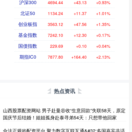
沪深300
4694.44
+43.13
+0.93%
北证50
1134.24
+11.37
+1.01%
创业板指
3563.12
+47.56
+1.35%
基金指数
7242.10
+12.30
+0.17%
国债指数
229.69
+0.10
+0.04%
期指IC0
7877.80
+164.40
+2.13%
热点资讯
山西股票配资网站 男子赴曼谷收“生意回款”失联58天，原定
国庆节后结婚！姐姐孤身赴泰寻弟54天：只想带他回家
合法正规的配资平台 聚力数字互联互通&#32;多国嘉宾共话