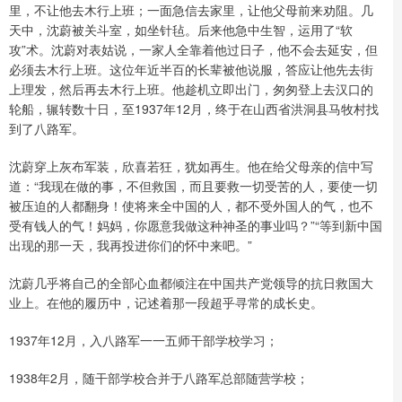
里，不让他去木行上班；一面急信去家里，让他父母前来劝阻。几
天中，沈蔚被关斗室，如坐针毡。后来他急中生智，运用了“软
攻”术。沈蔚对表姑说，一家人全靠着他过日子，他不会去延安，但
必须去木行上班。这位年近半百的长辈被他说服，答应让他先去街
上理发，然后再去木行上班。他趁机立即出门，匆匆登上去汉口的
轮船，辗转数十日，至1937年12月，终于在山西省洪洞县马牧村找
到了八路军。
沈蔚穿上灰布军装，欣喜若狂，犹如再生。他在给父母亲的信中写
道：“我现在做的事，不但救国，而且要救一切受苦的人，要使一切
被压迫的人都翻身！使将来全中国的人，都不受外国人的气，也不
受有钱人的气！妈妈，你愿意我做这种神圣的事业吗？”“等到新中国
出现的那一天，我再投进你们的怀中来吧。”
沈蔚几乎将自己的全部心血都倾注在中国共产党领导的抗日救国大
业上。在他的履历中，记述着那一段超乎寻常的成长史。
1937年12月，入八路军一一五师干部学校学习；
1938年2月，随干部学校合并于八路军总部随营学校；