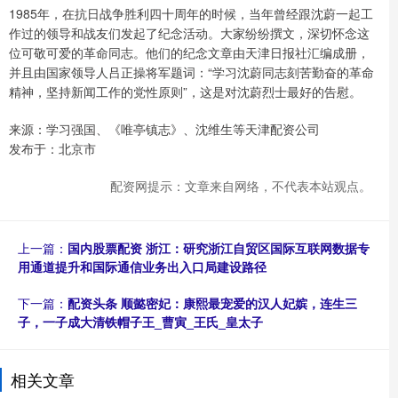
1985年，在抗日战争胜利四十周年的时候，当年曾经跟沈蔚一起工
作过的领导和战友们发起了纪念活动。大家纷纷撰文，深切怀念这
位可敬可爱的革命同志。他们的纪念文章由天津日报社汇编成册，
并且由国家领导人吕正操将军题词：“学习沈蔚同志刻苦勤奋的革命
精神，坚持新闻工作的党性原则”，这是对沈蔚烈士最好的告慰。
来源：学习强国、《唯亭镇志》、沈维生等天津配资公司
发布于：北京市
配资网提示：文章来自网络，不代表本站观点。
上一篇：
国内股票配资 浙江：研究浙江自贸区国际互联网数据专
用通道提升和国际通信业务出入口局建设路径
下一篇：
配资头条 顺懿密妃：康熙最宠爱的汉人妃嫔，连生三
子，一子成大清铁帽子王_曹寅_王氏_皇太子
相关文章