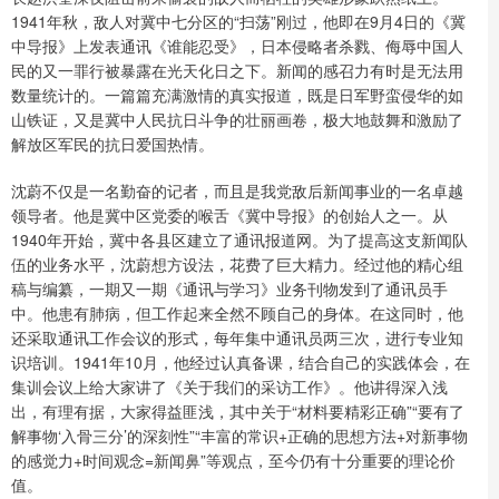
1941年秋，敌人对冀中七分区的“扫荡”刚过，他即在9月4日的《冀
中导报》上发表通讯《谁能忍受》，日本侵略者杀戮、侮辱中国人
民的又一罪行被暴露在光天化日之下。新闻的感召力有时是无法用
数量统计的。一篇篇充满激情的真实报道，既是日军野蛮侵华的如
山铁证，又是冀中人民抗日斗争的壮丽画卷，极大地鼓舞和激励了
解放区军民的抗日爱国热情。
沈蔚不仅是一名勤奋的记者，而且是我党敌后新闻事业的一名卓越
领导者。他是冀中区党委的喉舌《冀中导报》的创始人之一。从
1940年开始，冀中各县区建立了通讯报道网。为了提高这支新闻队
伍的业务水平，沈蔚想方设法，花费了巨大精力。经过他的精心组
稿与编纂，一期又一期《通讯与学习》业务刊物发到了通讯员手
中。他患有肺病，但工作起来全然不顾自己的身体。在这同时，他
还采取通讯工作会议的形式，每年集中通讯员两三次，进行专业知
识培训。1941年10月，他经过认真备课，结合自己的实践体会，在
集训会议上给大家讲了《关于我们的采访工作》。他讲得深入浅
出，有理有据，大家得益匪浅，其中关于“材料要精彩正确”“要有了
解事物‘入骨三分’的深刻性”“丰富的常识+正确的思想方法+对新事物
的感觉力+时间观念=新闻鼻”等观点，至今仍有十分重要的理论价
值。