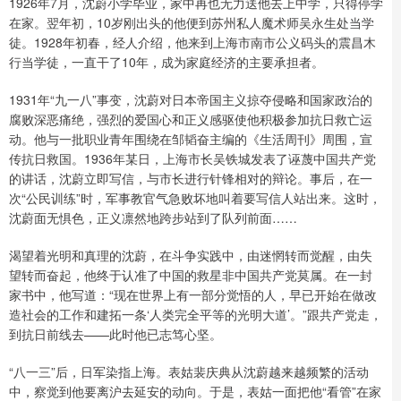
1926年7月，沈蔚小学毕业，家中再也无力送他去上中学，只得停学
在家。翌年初，10岁刚出头的他便到苏州私人魔术师吴永生处当学
徒。1928年初春，经人介绍，他来到上海市南市公义码头的震昌木
行当学徒，一直干了10年，成为家庭经济的主要承担者。
1931年“九一八”事变，沈蔚对日本帝国主义掠夺侵略和国家政治的
腐败深恶痛绝，强烈的爱国心和正义感驱使他积极参加抗日救亡运
动。他与一批职业青年围绕在邹韬奋主编的《生活周刊》周围，宣
传抗日救国。1936年某日，上海市长吴铁城发表了诬蔑中国共产党
的讲话，沈蔚立即写信，与市长进行针锋相对的辩论。事后，在一
次“公民训练”时，军事教官气急败坏地叫着要写信人站出来。这时，
沈蔚面无惧色，正义凛然地跨步站到了队列前面……
渴望着光明和真理的沈蔚，在斗争实践中，由迷惘转而觉醒，由失
望转而奋起，他终于认准了中国的救星非中国共产党莫属。在一封
家书中，他写道：“现在世界上有一部分觉悟的人，早已开始在做改
造社会的工作和建拓一条‘人类完全平等的光明大道’。”跟共产党走，
到抗日前线去——此时他已志笃心坚。
“八一三”后，日军染指上海。表姑裴庆典从沈蔚越来越频繁的活动
中，察觉到他要离沪去延安的动向。于是，表姑一面把他“看管”在家