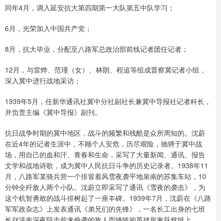
同年4月，调入延安抗大第四期第一大队第五中队学习；
6月，光荣加入中国共产党；
8月，抗大毕业，分配至八路军总政治部前线记者团任记者；
12月，与雷烨、范瑾（女）、林朗、程追等组成晋察冀记者小组，
深入冀中进行战地采访；
1939年5月，任新华通讯社冀中分社副社长兼冀中导报社记者科长，
并负责主编《冀中导报》副刊。
抗日战争时期的冀中地区，战斗的频繁和残酷是众所周知的。沈蔚
在近4年的记者生涯中，不顾个人安危，历尽艰险，驰骋于冀中战
场，用自己的血和汗、青春和生命，采写了大量新闻、通讯、报告
文学和战地诗歌，成为冀中人民抗日斗争的历史记录者。1938年11
月，八路军某骑兵营一个排冒着风雪夜袭平地泉南的苏集车站，10
分钟全歼敌人两个小队。沈蔚立即采写了通讯《雪夜的袭击》，为
这个机智勇敢的战斗排树起了一座丰碑。1939年7月，沈蔚在《八路
军军政杂志》上发表通讯《弟兄们的先锋》，一名长工出身的七班
长赵洪奎深夜阻击前来偷袭的敌人而牺牲的英雄形象跃然纸上。