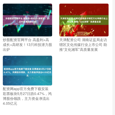
炒股配资官网平台 高盈利+高
天津配资公司 湖南证监局走访
成长+高研发！13只科技潜力股
辖区文化传媒行业上市公司 助
出炉
推“文化湘军”高质量发展
配资网app官方免费下载安装
彩票板块5月27日跌0.47%，鸿
博股份领跌，主力资金净流出
4.05亿元