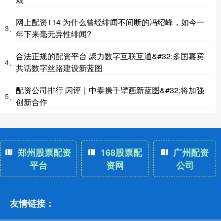
网上配资114 为什么曾经绯闻不间断的冯绍峰，如今一
3、
年下来毫无异性绯闻?
合法正规的配资平台 聚力数字互联互通&#32;多国嘉宾
4、
共话数字丝路建设新蓝图
配资公司排行 闪评｜中泰携手擘画新蓝图&#32;将加强
5、
创新合作
郑州股票配资
168股票配
广州配资
平台
资网
公司
友情链接：