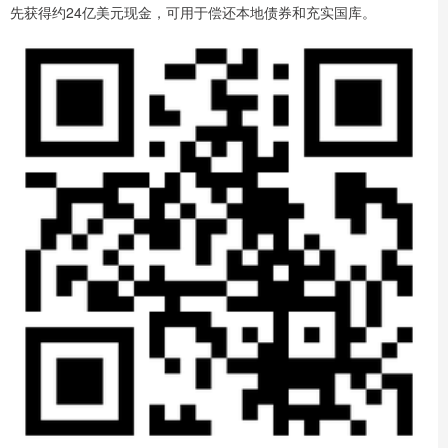
先获得约24亿美元现金，可用于偿还本地债券和充实国库。