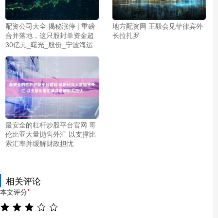
配资公司大全 揭秘涨停 | 重磅
地方配资网 王毅会见菲律宾外
合并落地，这只股封单资金超
长拉扎罗
30亿元_曙光_股份_宁波海运
最安全的杠杆炒股平台官网 哥
伦比亚大量抛售外汇 以支撑比
索汇率并缓解财政担忧
相关评论
本文评分
*