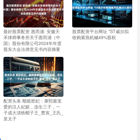
最好股票配资 惠而浦: 安徽天
股票配资平台网址 *ST威尔拟
禾律师事务所关于惠而浦（中
收购紫燕机械49%股权
国）股份有限公司2024年年度
股东大会法律意见书内容摘要
配资头条 顺懿密妃：康熙最宠
爱的汉人妃嫔，连生三子，一
子成大清铁帽子王_曹寅_王氏_
皇太子